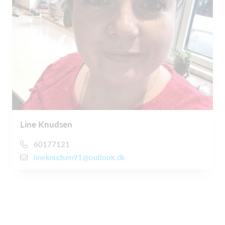
Line Knudsen
60177121
lineknudsen91@outlook.dk